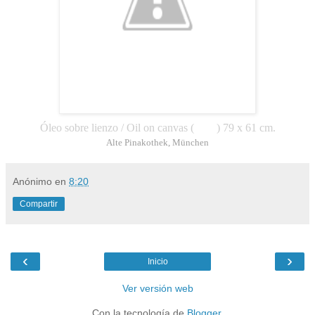
Óleo sobre lienzo / Oil on canvas (
1770
) 79 x 61 cm.
Alte Pinakothek, München
Anónimo
en
8:20
Compartir
‹
›
Inicio
Ver versión web
Con la tecnología de
Blogger
.