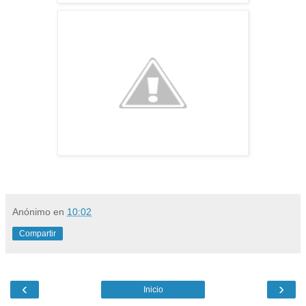
http://www
.antoniocazorla.com
Anónimo
en
10:02
Compartir
‹
›
Inicio