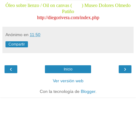
Óleo sobre lienzo / Oil on canvas (
1957
) Museo Dolores Olmedo
Patiño
http://diegorivera.com/index.php
Anónimo
en
11:50
Compartir
‹
›
Inicio
Ver versión web
Con la tecnología de
Blogger
.