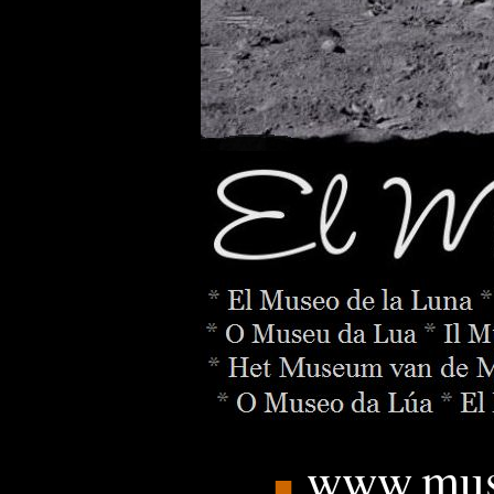
www.mus
■
_______
.