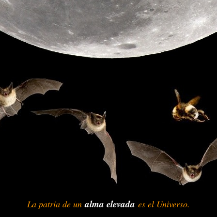
alma elevada
La patria de un
-
-
es el Universo.