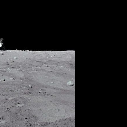
.......