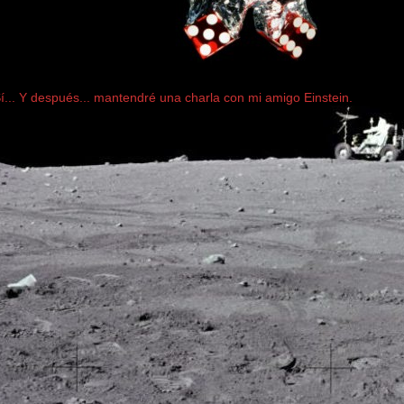
... Y después... mantendré una charla con mi amigo Einstein.
..............