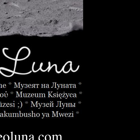
oluna.
com
________