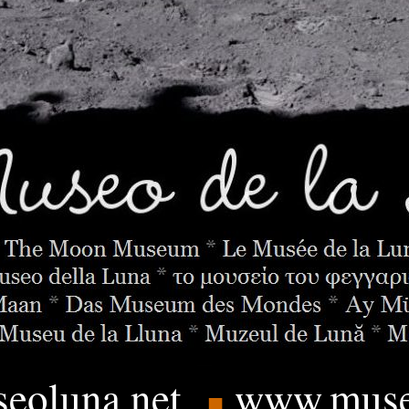
eoluna.
net
www.muse
■
____
.