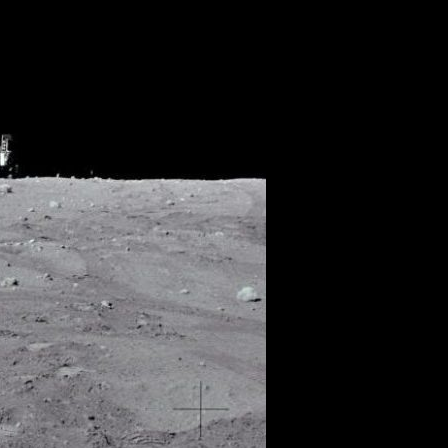
.......