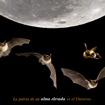
alma elevada
La patria de un
-
-
es el Universo.