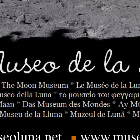
eoluna.
net
www.muse
■
____
.