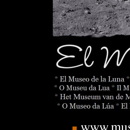
www.mus
■
_______
.