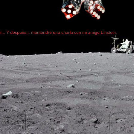
... Y después... mantendré una charla con mi amigo Einstein.
..............