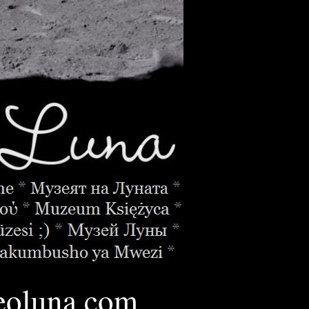
oluna.
com
________