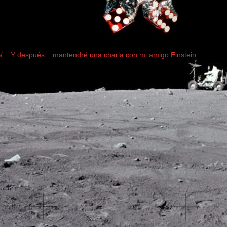
... Y después... mantendré una charla con mi amigo Einstein.
..............