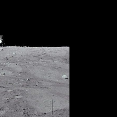
.......