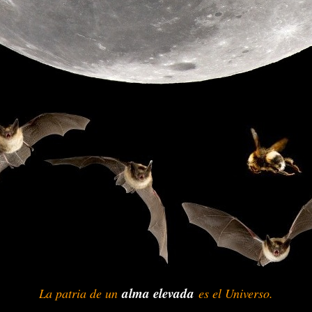
alma elevada
La patria de un
-
-
es el Universo.