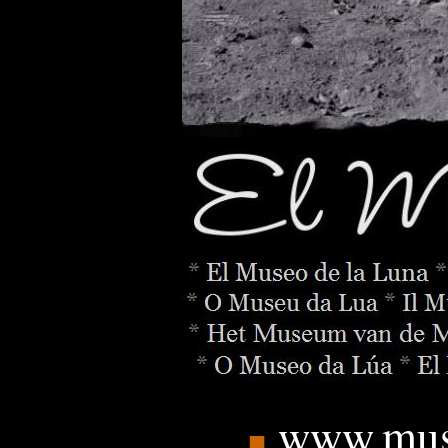
www.mus
■
_______
.