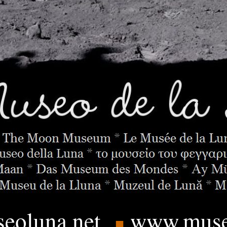
eoluna.
net
www.muse
■
____
.