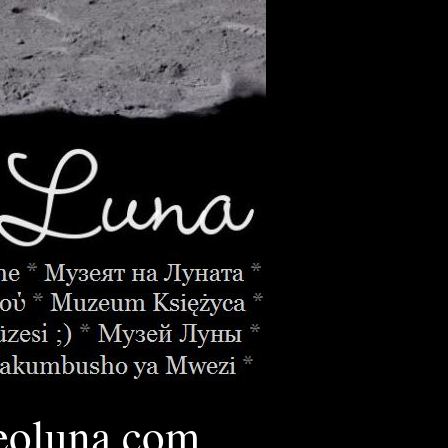
oluna.
com
________