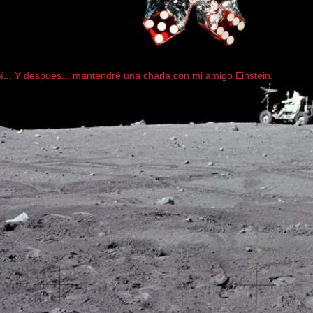
... Y después... mantendré una charla con mi amigo Einstein.
..............