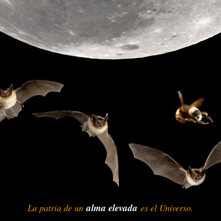
alma elevada
La patria de un
-
-
es el Universo.