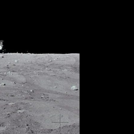
.......