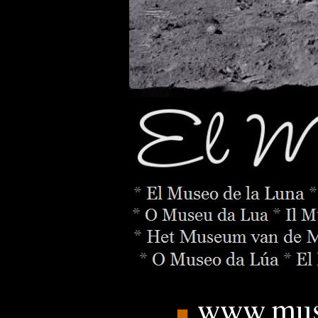
www.mus
■
_______
.