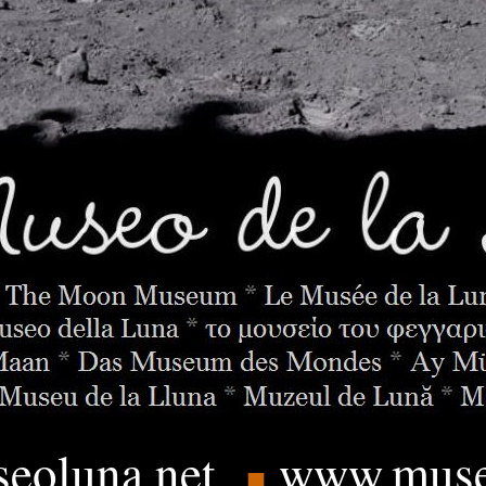
eoluna.
net
www.muse
■
____
.