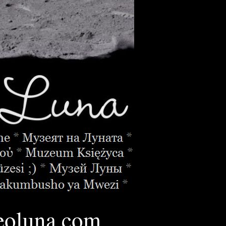
oluna.
com
________