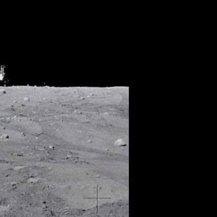
.......