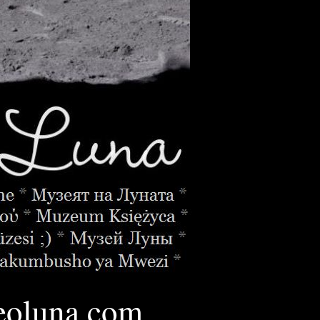
oluna.
com
________