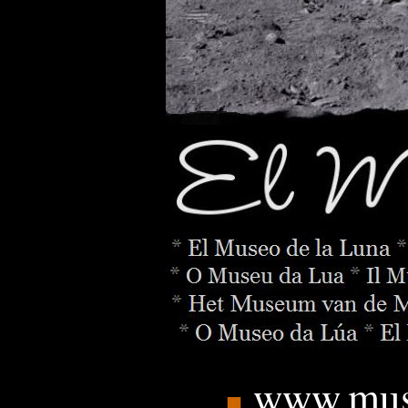
www.mus
■
_______
.