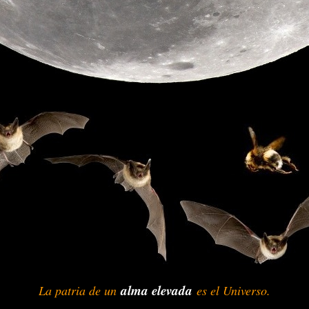
alma elevada
La patria de un
-
-
es el Universo.