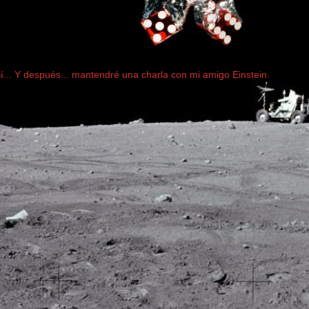
... Y después... mantendré una charla con mi amigo Einstein.
..............