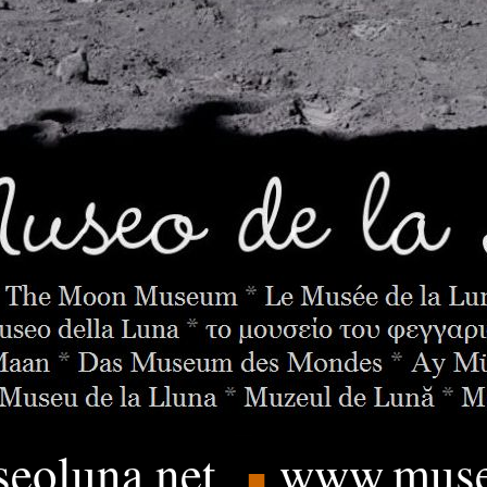
eoluna.
net
www.muse
■
____
.