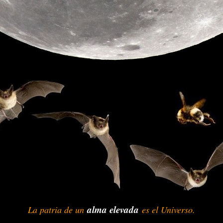
alma elevada
La patria de un
-
-
es el Universo.