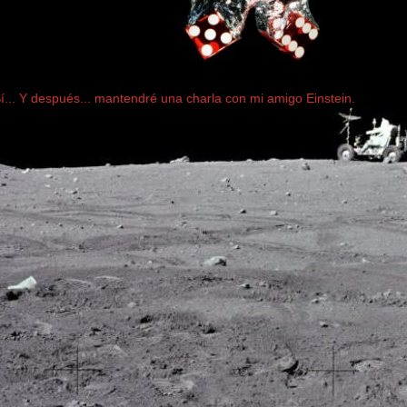
... Y después... mantendré una charla con mi amigo Einstein.
..............