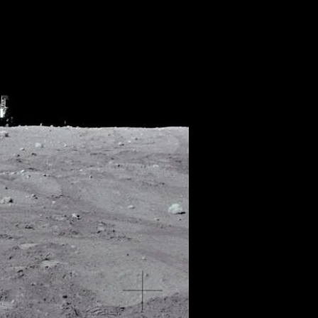
.......