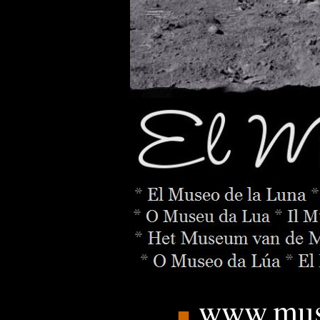
www.mus
■
_______
.