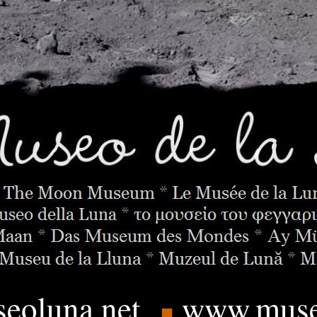
eoluna.
net
www.muse
■
____
.