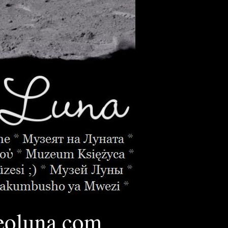
oluna.
com
________